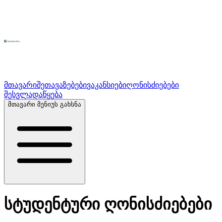
მთავარი
შეთავაზებები
ვაკანსიები
ღონისძიებები
შესვლა
დაწყება
მთავარი მენიუს გახსნა
სტუდენტური
ღონისძიებები